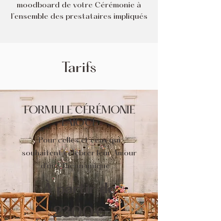
moodboard de votre Cérémonie à
l’ensemble des prestataires impliqués
Tarifs
FORMULE CÉRÉMONIE
LAÏQUE
Pour celles et ceux qui
souhaitent célébrer leur Amour
d'une façon unique ...
À partir de
2300€