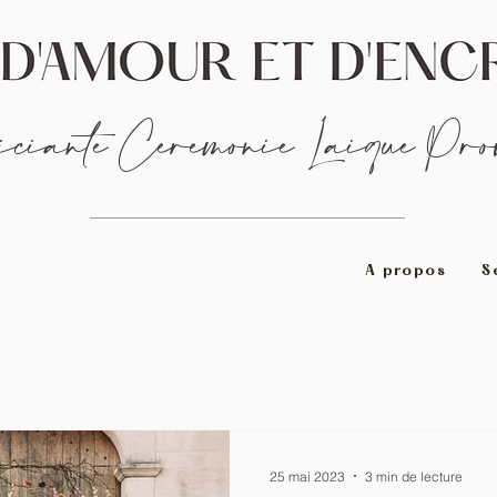
ciante Cérémonie Laïque Prov
A propos
S
25 mai 2023
3 min de lecture